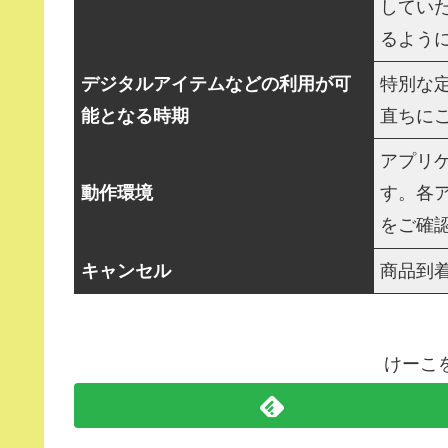
してい
るよう
デジタルアイテムなどの利用が可
特別な
能となる時期
直ちに
アプリ
動作環境
す。各
をご確
キャンセル
商品到
けーこ