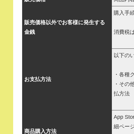
購入手
販売価格以外でお客様に発生する
金銭
消費税
以下の
・各種
お支払方法
・その
払方法
App S
細ペー
商品購入方法