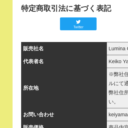
特定商取引法に基づく表記
Twitter
販売社名
Lumina
代表者名
Keiko Y
※弊社
ルにて
所在地
弊社住
い。
お問い合わせ
keiyam
販売価格
商品内